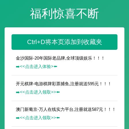
福利惊喜不断
Ctrl+D将本页添加到收藏夹
金沙国际-20年国际老品牌,全球顶级娱乐！！！
➡️<<点击进入体验>⬅️
开元棋牌-电游棋牌彩票捕鱼,注册就送595元！！！
➡️<<点击进入领取>>⬅️
澳门新葡京-万人在线实力平台,注册就送587元！！！
➡️<<点击进入领取>>⬅️